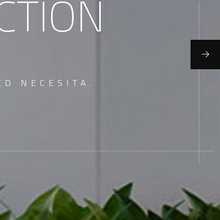
CTION
ED NECESITA.