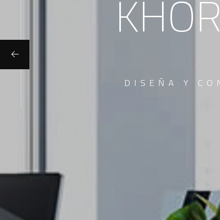
KHÔR
DISEÑA Y CO