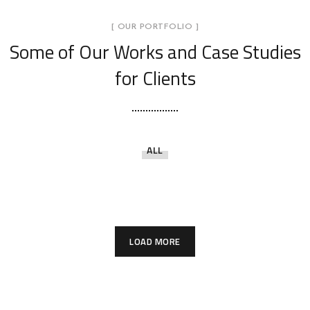
[ OUR PORTFOLIO ]
Some of Our Works
and Case Studies
for Clients
ALL
KHÔRA WOOD
KHÔRA CONSULTING
KHÔRA CONSTRUCTION
KHÔRA OFFICE
KHÔRA TECHNOLOGY
KHÔRA GREEN
LOAD MORE